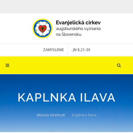
ZAMYSLENIE
. JN 8,21-30
KAPLNKA ILAVA
Miesta stretnutí
Kaplnka Ilava