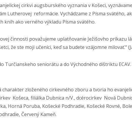
anjelickej cirkvi augsburského vyznania v Košeci, vyznávam
adám Lutherovej reformácie. Vychádzame z Písma svätého, a
ých kníh ako verného výkladu Písma svätého.
rovej činnosti považujeme uplatňovanie Ježišovho príkazu l
etci, že ste moji učeníci, keď sa budete vzájomne milovať.“ (
rí do Turčianskeho seniorátu a do Východného dištriktu ECAV. 
charakter zloženého cirkevného zboru a tvoria ho evanjeli
cirkev Košeca, filiálka Dubnica n/V., dcérocirkev Nová Dubnic
iavka, Horná Poruba, Košecké Podhradie, Košecké Rovné, Bole
odhradie, Červený Kameň.