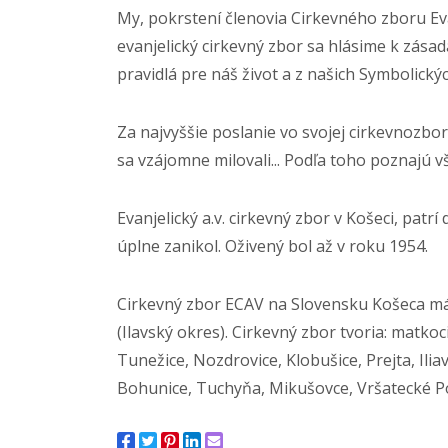
My, pokrstení členovia Cirkevného zboru Ev
evanjelický cirkevný zbor sa hlásime k zás
pravidlá pre náš život a z našich Symbolick
Za najvyššie poslanie vo svojej cirkevnozbo
sa vzájomne milovali... Podľa toho poznajú vš
Evanjelický a.v. cirkevný zbor v Košeci, pat
úplne zanikol. Oživený bol až v roku 1954.
Cirkevný zbor ECAV na Slovensku Košeca má 
(Ilavský okres). Cirkevný zbor tvoria: matko
Tunežice, Nozdrovice, Klobušice, Prejta, Il
Bohunice, Tuchyňa, Mikušovce, Vršatecké P