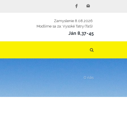
Zamyslenie 8.08.2026
Modlíme sa za: Vysoké Tatry (TaS)
Ján 8,37-45
O nás