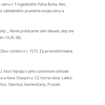
e vieru v Trojjediného Pána Boha. Ako
ko základného prameňa svojej viery a
ásky: „ Nové prikázanie vám dávam, aby ste
Ján 13,35-36)
Zbor vznikol v r. 1573. Za protireformácie
ci, ktorí bývajú v jeho územnom obvode
a a Ilava. Diasporu CZ tvoria obce: Ladce,
šov, Slávnica, Kameničany, Pruské,