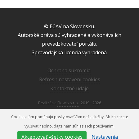
© ECAV na Slovensku.
Autorské práva sú vyhradené a vykonáva ich
prevádzkovateľ portálu.
Spravodajská licencia vyhradená.
Ochrana súkromia
Refresh nastavení cookies
Kontaktné údaje
Realizácia
Flowis s.r.o.
2019 - 2026
Cookies nám pomáhajú poskytovať Vám naše služby. Ak ich chcete
využívať naplno, dajte nám súhlas s ich používaním.
Akceptovať všetky cookies
Nastavenia