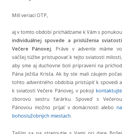
Milí veriaci OTP,
aj v tomto období prichádzame k Vám s ponukou
individuálnej spovede a prislúženia sviatosti
Večere Pánovej.
Práve v advente máme vo
väčšej túžbe pristupovať k tejto sviatosti milosti,
aby sme aj duchovne boli pripravení na príchod
Pána Ježiša Krista. Ak by ste mali záujem počas
tohto adventného obdobia pristúpiť k spovedi a
k sviatosti Večere Pánovej, v pokoji
kontaktujte
zborovú sestru farárku. Spoveď s Večerou
Pánovou možno prijať v domácnosti alebo
na
bohoslužobných miestach
.
Teším sa na stretnutie s Vami pri dare Božej