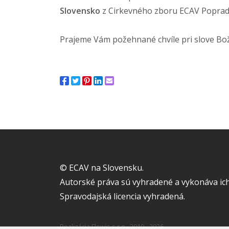
Slovensko
z Cirkevného zboru ECAV Poprad 
Prajeme Vám požehnané chvíle pri slove Bo
© ECAV na Slovensku.
Autorské práva sú vyhradené a vykonáva ich
Spravodajská licencia vyhradená.
Realizácia
Flowis s.r.o.
2019 - 2026