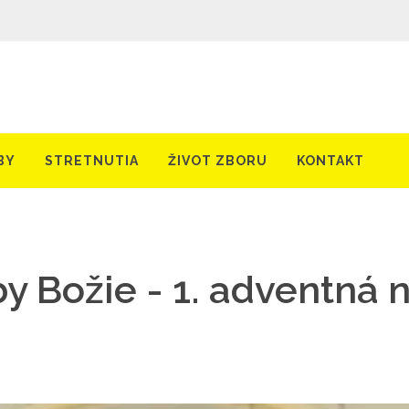
BY
STRETNUTIA
ŽIVOT ZBORU
KONTAKT
y Božie - 1. adventná 