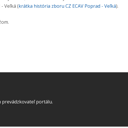
- Veľká (
krátka história zboru CZ ECAV Poprad - Veľká
).
žom.
 prevádzkovateľ portálu.